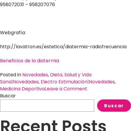
958072031 – 958207076
Webgrafía:
http://lavatron.es/estetica/diatermia-radiofrecuencia
Beneficios de la diatermia
Posted in
Novedades
,
Dieta, Salud y Vida
Sana|Novedades
,
Electro Estimulación|Novedades
,
on
Medicina Deportiva
Leave a Comment
¿Conoces
Buscar
la
Buscar
radiofrecuencia
abdominal?,
Recent Posts
¿Qué
efectos