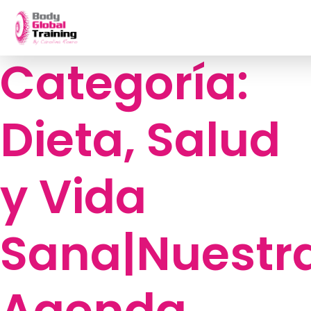
Categoría:
Skip
to
content
Dieta, Salud
y Vida
Sana|Nuestr
Agenda