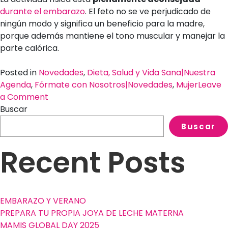
durante el embarazo
. El feto no se ve perjudicado de
ningún modo y significa un beneficio para la madre,
porque además mantiene el tono muscular y manejar la
parte calórica.
Posted in
Novedades
,
Dieta, Salud y Vida Sana|Nuestra
Agenda
,
Fórmate con Nosotros|Novedades
,
Mujer
Leave
on
a Comment
Actividad
Buscar
Física
Buscar
durante
el
Recent Posts
Embarazo
EMBARAZO Y VERANO
PREPARA TU PROPIA JOYA DE LECHE MATERNA
MAMIS GLOBAL DAY 2025